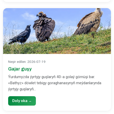
Neşir edilen
:
2026-07-19
Gajar guşy
Ýurdumyzda ýyrtyjy guşlaryň 40-a golaý görnüşi bar.
«Bathyz» döwlet tebigy goraghanasynyň meýdanlarynda
ýyrtyjy guşlaryň...
Doly oka →