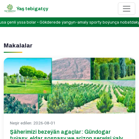
Ýaş tebigatçy
çenli yssa bolar • Gökderede ýangyn-amaly sporty boýunça nobatdaky bäsl
Makalalar
Neşir edilen
:
2026-08-01
Şäherimizi bezeýän agaçlar: Gündogar
tuýasy, eldar sosnasy we arizon serwisi ýaly