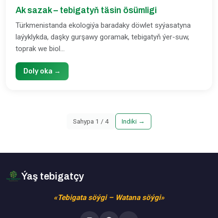
Ak sazak – tebigatyň täsin ösümligi
Türkmenistanda ekologiýa baradaky döwlet syýasatyna
laýyklykda, daşky gurşawy goramak, tebigatyň ýer-suw,
toprak we biol...
Doly oka →
Sahypa
1
/
4
Indiki
→
Ýaş tebigatçy
«Tebigata söýgi – Watana söýgi»