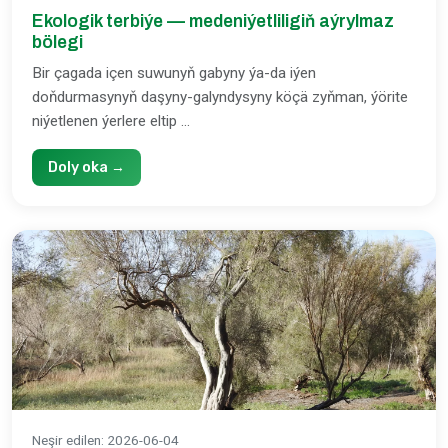
Ekologik terbiýe — medeniýetliligiň aýrylmaz
bölegi
Bir çagada içen suwunyň gabyny ýa-da iýen
doňdurmasynyň daşyny-galyndysyny köçä zyňman, ýörite
niýetlenen ýerlere eltip ...
Doly oka →
Neşir edilen
:
2026-06-04