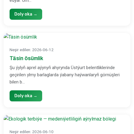
edýär. Um...
Doly oka →
Neşir edilen
:
2026-06-12
Täsin ösümlik
Şu ýylyň aprel aýynyň ahyrynda Üstýurt belentliklerinde
geçirilen ylmy barlaglarda ýabany haýwanlaryň görnüşleri
bilen b...
Doly oka →
Neşir edilen
:
2026-06-10