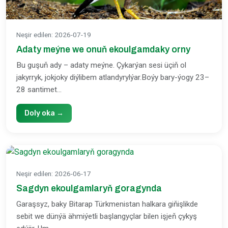
Neşir edilen
:
2026-07-19
Adaty meýne we onuň ekoulgamdaky orny
Bu guşuň ady – adaty meýne. Çykarýan sesi üçiň ol
jakyrryk, jokjoky diýlibem atlandyrylýar.Boýy bary-ýogy 23–
28 santimet...
Doly oka →
Neşir edilen
:
2026-06-17
Sagdyn ekoulgamlaryň goragynda
Garaşsyz, baky Bitarap Türkmenistan halkara giňişlikde
sebit we dünýä ähmiýetli başlangyçlar bilen işjeň çykyş