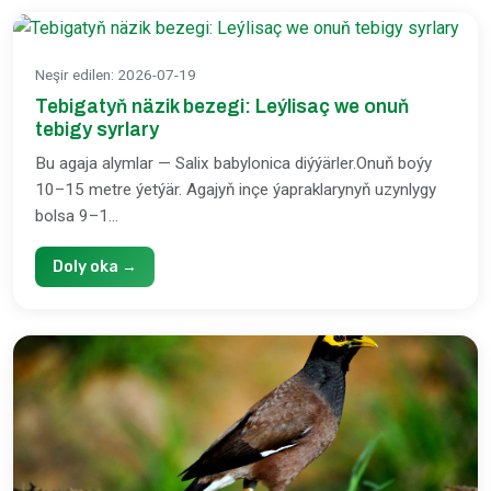
Neşir edilen
:
2026-07-19
Tebigatyň näzik bezegi: Leýlisaç we onuň
tebigy syrlary
Bu agaja alymlar — Salix babylonica diýýärler.Onuň boýy
10–15 metre ýetýär. Agajyň inçe ýapraklarynyň uzynlygy
bolsa 9–1...
Doly oka →