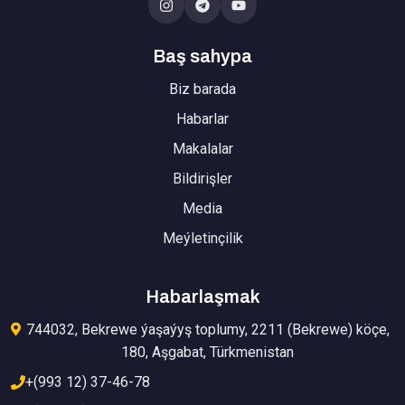
Baş sahypa
Biz barada
Habarlar
Makalalar
Bildirişler
Media
Meýletinçilik
Habarlaşmak
744032, Bekrewe ýaşaýyş toplumy, 2211 (Bekrewe) köçe,
180, Aşgabat, Türkmenistan
+(993 12) 37-46-78