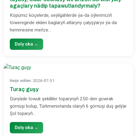
agaçlary nädip tapawutlandyrmaly?
Köpümiz köçelerde, seýilgählerde ýa-da öýlerimiziň
töwereginde ekilen baglaryň atlaryny çalyşýarys ýa-da
hemmesine meňze...
Doly oka →
Neşir edilen
:
2026-07-31
Turaç guşy
Dünýäde towuk şekilliler toparynyň 250-den gowrak
görnüşi bolup, Türkmenistanda olaryň 6 görnüşi duş gelýär.
Şol toparyň...
Doly oka →