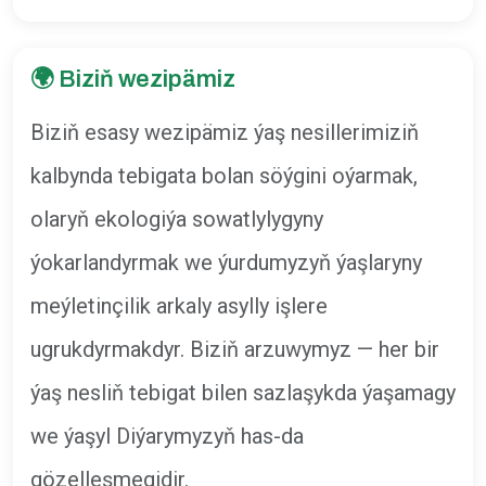
🌍
Biziň wezipämiz
Biziň esasy wezipämiz ýaş nesillerimiziň
kalbynda tebigata bolan söýgini oýarmak,
olaryň ekologiýa sowatlylygyny
ýokarlandyrmak we ýurdumyzyň ýaşlaryny
meýletinçilik arkaly asylly işlere
ugrukdyrmakdyr. Biziň arzuwymyz — her bir
ýaş nesliň tebigat bilen sazlaşykda ýaşamagy
we ýaşyl Diýarymyzyň has-da
gözelleşmegidir.