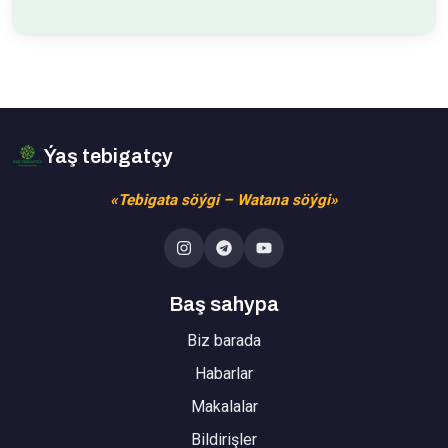
Ýaş tebigatçy
«Tebigata söýgi – Watana söýgi»
Baş sahypa
Biz barada
Habarlar
Makalalar
Bildirişler