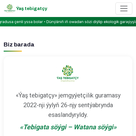
Ýaş tebigatçy
usa çenli yssa bolar • Dünýäniň iň owadan sözi diýlip ekologik garaýyşl
Biz barada
«Ýaş tebigatçy» jemgyýetçilik guramasy
2022-nji ýylyň 26-njy sentýabrynda
esaslandyryldy.
«
Tebigata söýgi – Watana söýgi
»