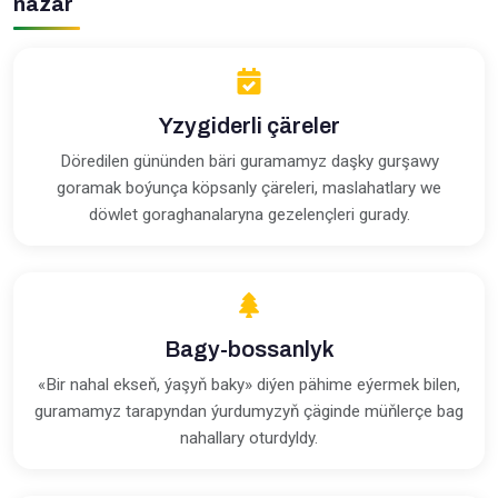
nazar
Yzygiderli çäreler
Döredilen gününden bäri guramamyz daşky gurşawy
goramak boýunça köpsanly çäreleri, maslahatlary we
döwlet goraghanalaryna gezelençleri gurady.
Bagy-bossanlyk
«Bir nahal ekseň, ýaşyň baky» diýen pähime eýermek bilen,
guramamyz tarapyndan ýurdumyzyň çäginde müňlerçe bag
nahallary oturdyldy.