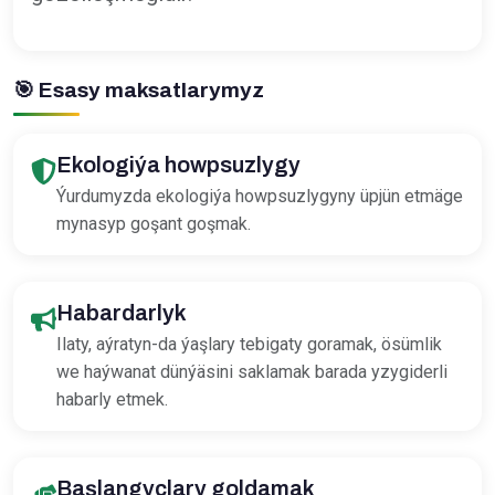
🎯
Esasy maksatlarymyz
Ekologiýa howpsuzlygy
Ýurdumyzda ekologiýa howpsuzlygyny üpjün etmäge
mynasyp goşant goşmak.
Habardarlyk
Ilaty, aýratyn-da ýaşlary tebigaty goramak, ösümlik
we haýwanat dünýäsini saklamak barada yzygiderli
habarly etmek.
Başlangyçlary goldamak