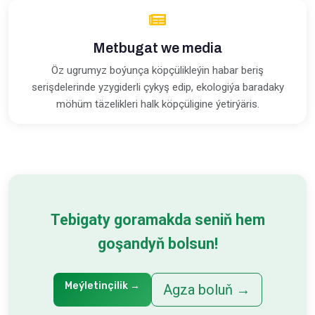
Metbugat we media
Öz ugrumyz boýunça köpçülikleýin habar beriş
serişdelerinde yzygiderli çykyş edip, ekologiýa baradaky
möhüm täzelikleri halk köpçüligine ýetirýäris.
Tebigaty goramakda seniň hem
goşandyň bolsun!
Meýletinçilik
→
Agza boluň
→