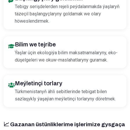
Tebigy serişdelerden rejeli peýdalanmakda ýaşlaryň
täzeçil başlangyçlaryny goldamak we olary
höweslendirmek.
Bilim we tejribe
Ýaşlar üçin ekologiýa bilim maksatnamalaryny, eko-
düşelgeleri we okuw-maslahatlaryny guramak.
Meýletinçi torlary
Türkmenistanyň ähli sebitlerinde tebigat bilen
sazlaşykly ýaşaýan meýletinçi torlaryny döretmek.
📈
Gazanan üstünliklerime işlerimize gysgaça