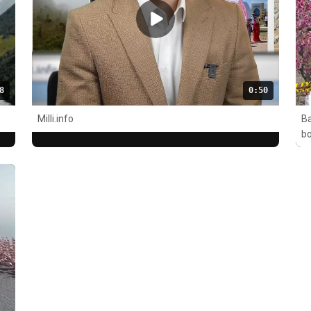
8
0:50
Milli.info
Ba
bo