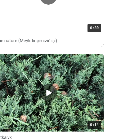
0:30
e nature (Meýletinçimiziň işi)
0:14
itkajyk