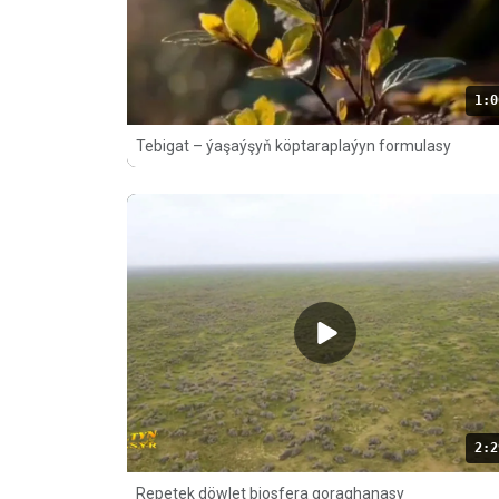
1:0
Tebigat – ýaşaýşyň köptaraplaýyn formulasy
2:2
Repetek döwlet biosfera goraghanasy