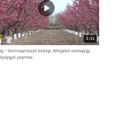
2:11
g – durmuşymyzyň bezegi, tebigatyň sazlaşygy,
lçulygyň çeşmesi...