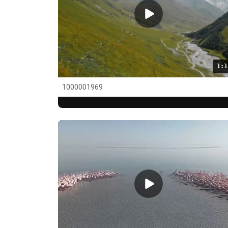
1:1
1000001969