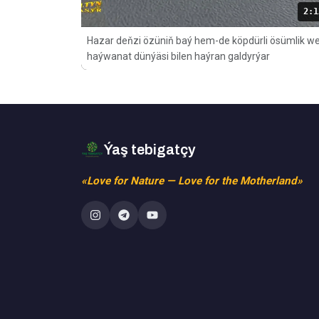
2:1
Hazar deňzi özüniň baý hem-de köpdürli ösümlik w
haýwanat dünýäsi bilen haýran galdyrýar
Ýaş tebigatçy
«Love for Nature — Love for the Motherland»