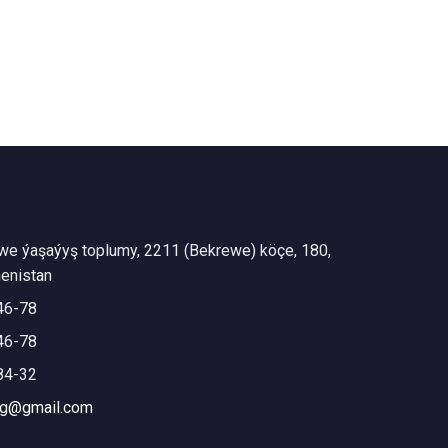
we ýaşaýyş toplumy, 2211 (Bekrewe) köçe, 180,
enistan
46-78
46-78
84-32
mg@gmail.com