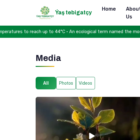
Home
Abou
Ýaş tebigatçy
Us
s to reach up to 44°C • An ecological term named the most beauti
Media
All
Photos
Videos