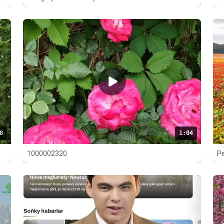
8
1:04
1000002320
Pe