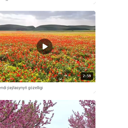
2:59
ndi ýaýlasynyň gözelligi