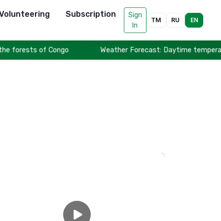
Volunteering
Subscription
Sign
TM
RU
EN
In
ests of Congo
Weather Forecast: Daytime temperatures to 