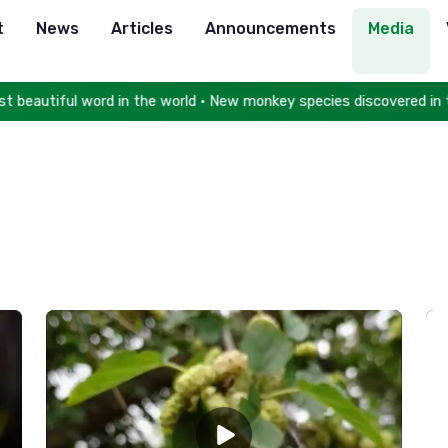
t
News
Articles
Announcements
Media
ful word in the world • New monkey species discovered in the for