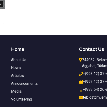
2
e
Home
Contact Us
About Us
744032, Bekre
Aşgabat, Türkm
News
+(993 12) 37-
Articles
+(993 12) 37-
Announcements
+(993 64) 26-
Media
tebigatchy.je
Volunteering