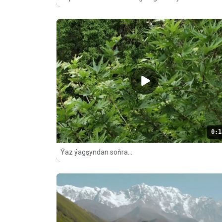
0:1
Ýaz ýagşyndan soňra...