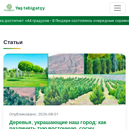
Ýaş tebigatçy
остигнет +44 градусов • В Гёкдере состоялись очередные соревнова
Статьи
Опубликовано
:
2026-08-01
Деревья, украшающие наш город: как
различить тую восточную, сосну