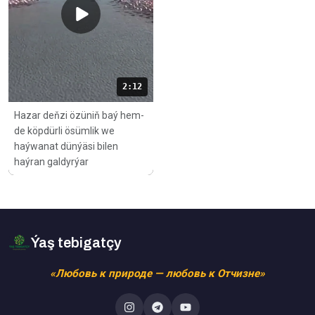
2:12
Hazar deňzi özüniň baý hem-
de köpdürli ösümlik we
haýwanat dünýäsi bilen
haýran galdyrýar
Ýaş tebigatçy
«Любовь к природе — любовь к Отчизне»