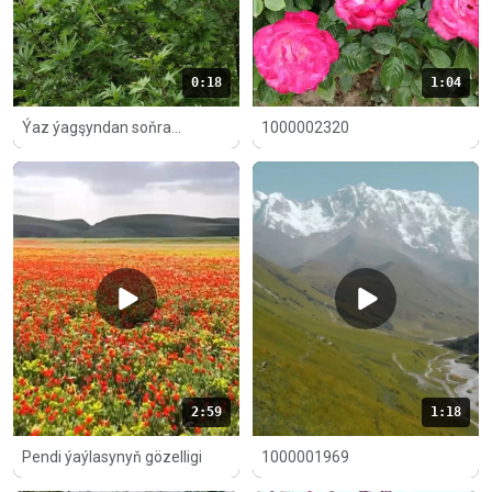
0:18
1:04
Ýaz ýagşyndan soňra...
1000002320
2:59
1:18
Pendi ýaýlasynyň gözelligi
1000001969