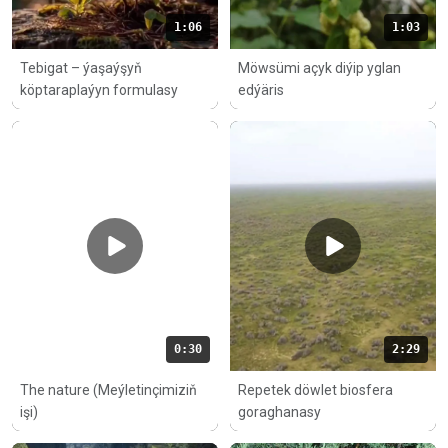
1:06
1:03
Tebigat – ýaşaýşyň
Möwsümi açyk diýip yglan
köptaraplaýyn formulasy
edýäris
0:30
2:29
The nature (Meýletinçimiziň
Repetek döwlet biosfera
işi)
goraghanasy