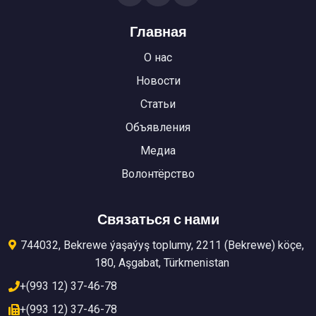
Главная
О нас
Новости
Статьи
Объявления
Медиа
Волонтёрство
Связаться с нами
744032, Bekrewe ýaşaýyş toplumy, 2211 (Bekrewe) köçe,
180, Aşgabat, Türkmenistan
+(993 12) 37-46-78
+(993 12) 37-46-78