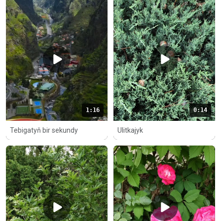
1:16
0:14
Tebigatyň bir sekundy
Ulitkajyk