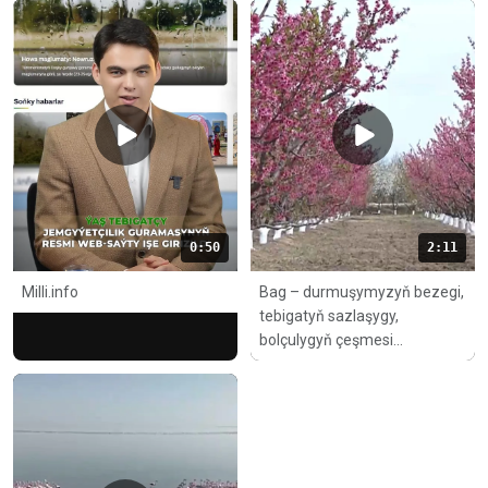
0:50
2:11
Milli.info
Bag – durmuşymyzyň bezegi,
tebigatyň sazlaşygy,
bolçulygyň çeşmesi...