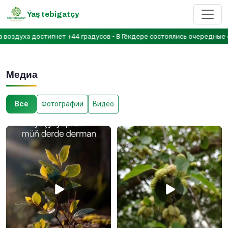
Ýaş tebigatçy
духа достигнет +44 градусов • В Гёкдере состоялись очередные сор
Медиа
Все
Фотографии
Видео