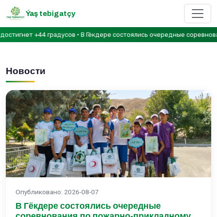
Ýaş tebigatçy
игнет +44 градусов • В Гёкдере состоялись очередные соревнования
Новости
Опубликовано
:
2026-08-07
В Гёкдере состоялись очередные
соревнования по пожарно-прикладному