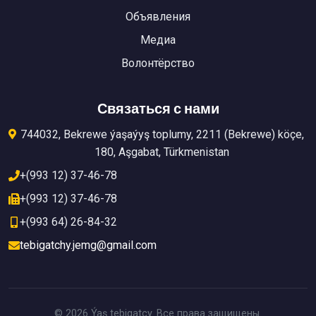
Объявления
Медиа
Волонтёрство
Связаться с нами
744032, Bekrewe ýaşaýyş toplumy, 2211 (Bekrewe) köçe,
180, Aşgabat, Türkmenistan
+(993 12) 37-46-78
+(993 12) 37-46-78
+(993 64) 26-84-32
tebigatchy.jemg@gmail.com
©
2026
Ýaş tebigatçy.
Все права защищены
.