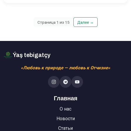
Страница
1
из
15
Далее
→
Ýaş tebigatçy
«Любовь к природе — любовь к Отчизне»
Главная
О нас
Новости
Статьи